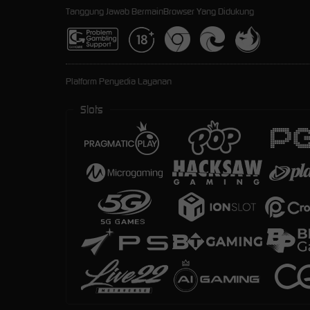
Tanggung Jawab Bermain
Browser Yang Didukung
Platform Penyedia Layanan
Slots