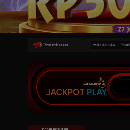
Pemberitahuan
i SULTAN19 Min depo 10rb saja bosku tersedia deposit via ewallet dan pulsa
Pemeliharaan Ter
JACKPOT
PLAY
GAME POPULER