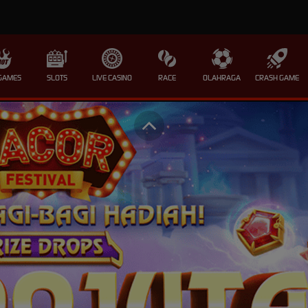
GAMES
SLOTS
LIVE CASINO
RACE
OLAHRAGA
CRASH GAME