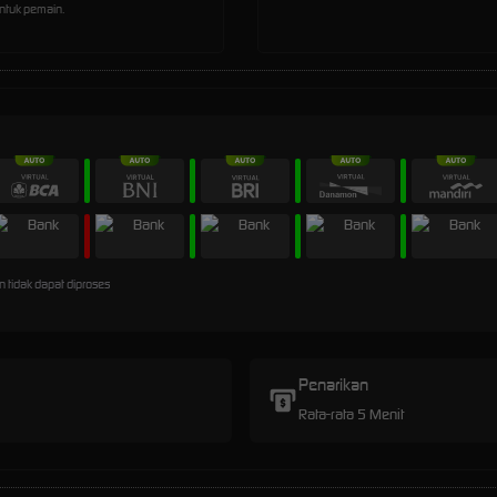
ntuk pemain.
 tidak dapat diproses
Penarikan
Rata-rata 5 Menit