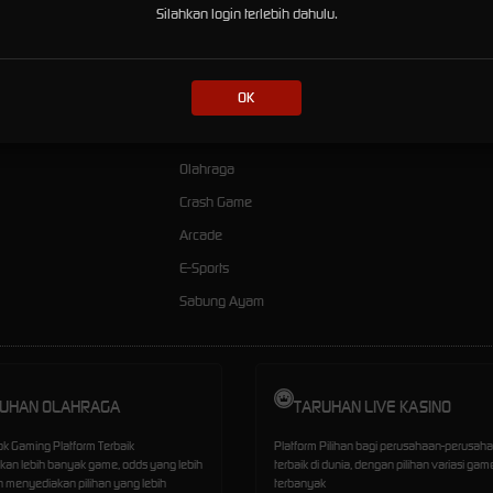
Silahkan login terlebih dahulu.
Hot Games
+8
Slots
OK
Live Casino
Race
Olahraga
Crash Game
Arcade
E-Sports
Sabung Ayam
UHAN OLAHRAGA
TARUHAN LIVE KASINO
k Gaming Platform Terbaik
Platform Pilihan bagi perusahaan-perusah
an lebih banyak game, odds yang lebih
terbaik di dunia, dengan pilihan variasi gam
an menyediakan pilihan yang lebih
terbanyak