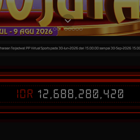
jadwal: PP Virtual Sports pada 30-Jun-2026 dari 15.00.00 sampai 30-Sep-2026 15.00.00. Selam
IDR
12,688,280,420