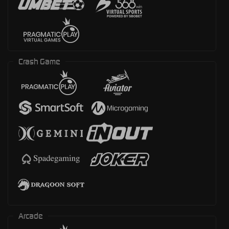
Crash Game
Arcade