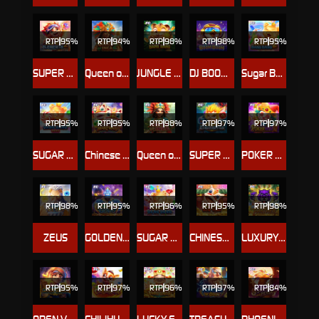
RTP
95%
RTP
94%
RTP
98%
RTP
98%
RTP
95%
SUPER ELEMENTS 2
Queen of Inca 2
JUNGLE BANG BANG
DJ BOOM BOOM
Sugar Bang Bang 2
RTP
95%
RTP
95%
RTP
98%
RTP
97%
RTP
97%
SUGAR BANG BANG PLUS
Chinese New Year Moreways
Queen of Inca
SUPER ELEMENTS
POKER WIN 2
RTP
98%
RTP
95%
RTP
96%
RTP
95%
RTP
98%
ZEUS
GOLDEN GENIE
SUGAR BANG BANG
CHINESE NEW YEAR
LUXURY GOLDEN PANTHER
RTP
95%
RTP
97%
RTP
96%
RTP
97%
RTP
84%