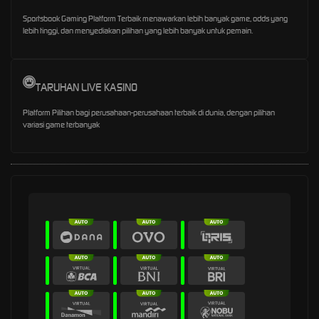
Sportsbook Gaming Platform Terbaik menawarkan lebih banyak game, odds yang
lebih tinggi, dan menyediakan pilihan yang lebih banyak untuk pemain.
TARUHAN LIVE KASINO
Platform Pilihan bagi perusahaan-perusahaan terbaik di dunia, dengan pilihan
variasi game terbanyak