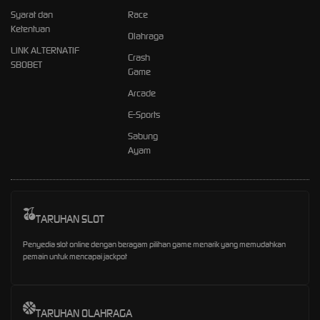
Syarat dan
Race
Ketentuan
Olahraga
LINK ALTERNATIF
Crash
SBOBET
Game
Arcade
E-Sports
Sabung
Ayam
TARUHAN SLOT
Penyedia slot online dengan beragam pilihan game menarik yang memudahkan
pemain untuk mencapai jackpot
TARUHAN OLAHRAGA