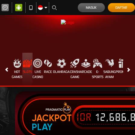
MASUK
DAFTAR
HOT
SLOTS
LIVE
RACE
OLAHRAGA
CRASH
ARCADE
E-
SABUNG
PROMOSI
GAMES
CASINO
GAME
SPORTS
AYAM
IDR
12,686,
JACKPOT
PLAY