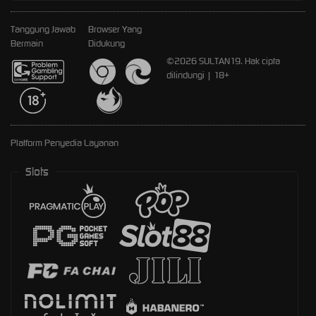
Tanggung Jawab
Browser Yang
Bermain
Didukung
©2026 SULTAN19. Hak cipta
dilindungi | 18+
Platform Penyedia Layanan
Slots