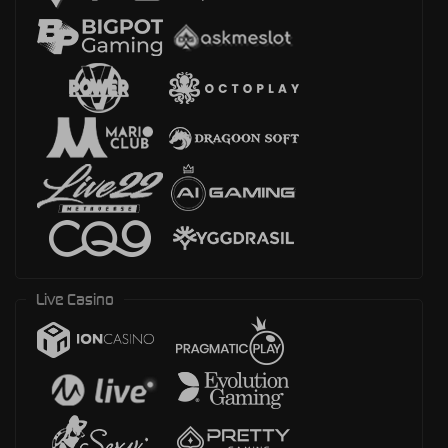
Live Casino