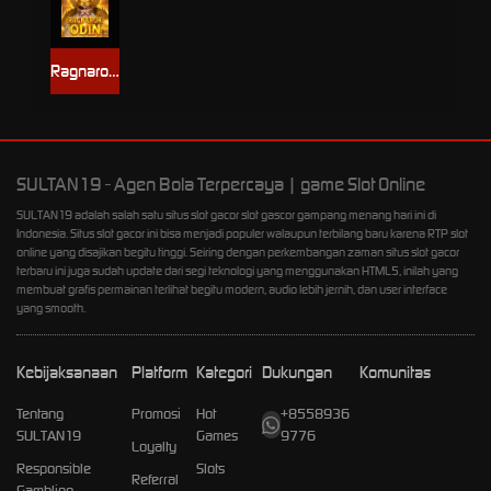
Ragnarok Odin
SULTAN19 - Agen Bola Terpercaya | game Slot Online
SULTAN19 adalah salah satu situs slot gacor slot gascor gampang menang hari ini di
Indonesia. Situs slot gacor ini bisa menjadi populer walaupun terbilang baru karena RTP slot
online yang disajikan begitu tinggi. Seiring dengan perkembangan zaman situs slot gacor
terbaru ini juga sudah update dari segi teknologi yang menggunakan HTML5, inilah yang
membuat grafis permainan terlihat begitu modern, audio lebih jernih, dan user interface
yang smooth.
Kebijaksanaan
Platform
Kategori
Dukungan
Komunitas
Tentang
Promosi
Hot
+8558936
SULTAN19
Games
9776
Loyalty
Responsible
Slots
Referral
Gambling