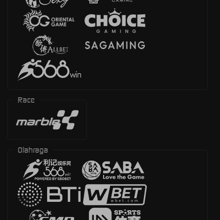
Race
Olahraga