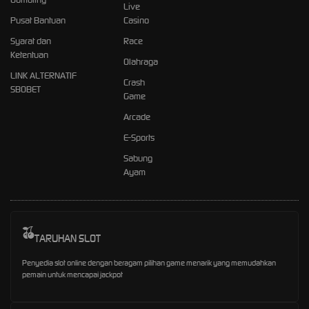
Live
Pusat Bantuan
Casino
Syarat dan
Race
Ketentuan
Olahraga
LINK ALTERNATIF
Crash
SBOBET
Game
Arcade
E-Sports
Sabung
Ayam
TARUHAN SLOT
Penyedia slot online dengan beragam pilihan game menarik yang memudahkan
pemain untuk mencapai jackpot